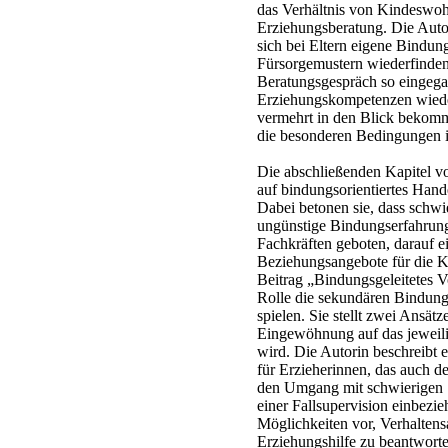
das Verhältnis von Kindeswoh
Erziehungsberatung. Die Auto
sich bei Eltern eigene Bindun
Fürsorgemustern wiederfinden.
Beratungsgespräch so eingega
Erziehungskompetenzen wiede
vermehrt in den Blick bekomm
die besonderen Bedingungen in
Die abschließenden Kapitel 
auf bindungsorientiertes Hand
Dabei betonen sie, dass schwi
ungünstige Bindungserfahrung
Fachkräften geboten, darauf e
Beziehungsangebote für die K
Beitrag „Bindungsgeleitetes 
Rolle die sekundären Bindung
spielen. Sie stellt zwei Ansätz
Eingewöhnung auf das jeweil
wird. Die Autorin beschreibt 
für Erzieherinnen, das auch d
den Umgang mit schwierigen S
einer Fallsupervision einbezie
Möglichkeiten vor, Verhaltens
Erziehungshilfe zu beantworte