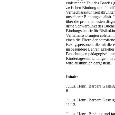
einleitenden Teil des Bandes
zwischen Bindung und familiä
Vernachlässigungserfahrungen
unsicherer Bindungsqualität. 
über die prominentesten diagn
dritte Schwerpunkt des Buches 
Bindungstheorie für Risikokin
Verhaltensstörungen ableiten 
einen die Eltern der betroffe
Bezugspersonen, die mit diese
insbesondere Lehrer, Erzieher
Beziehungen pädagogisch und t
Kindertageseinrichtungen, in 
wird ausführlich dargestellt.
Inhalt:
Julius, Henri, Barbara Gastei
8.
Julius, Henri, Barbara Gastei
11-12.
Julius, Henri: Bindung und fa