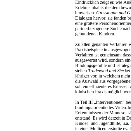
Eindrücklich zeigt er, wie Ä
Erlebnisinhalte, die dem bewu
hinweisen.
Grossmann und G
Dialogen hervor; sie fanden 
eine größere Personenorientie
partnerbezogenere Suche nach
gebundenen Kindern.
Zu allen genanten Verfahren 
Praxisbeispiele in ausgewoge
Verfahren ist gemeinsam, dass 
ausgewertet wird, sondern ein
Bindungsgefühle und -strateg
stellen
Trudewind und Steckel
jähriger vor, in welchem nich
die Auswahl aus vorgegebenen
soll ein effizienteres Erfasse
klinischen Praxis möglich wer
In Teil III „Interventionen“ b
bindungs-orientiertes Video-I
Erkenntnissen der Minnesota-
entstand. Es wird derzeit in 
Kinder- und Jugendhilfe, u.a.
in einer Multicenterstudie eval