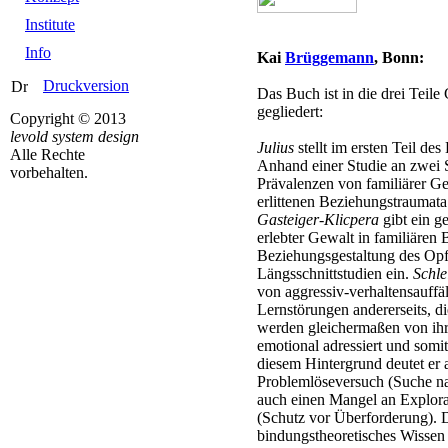
Institute
Info
Kai
Brüggemann
, Bonn:
Druckversion
Das Buch ist in die drei Teil
gegliedert:
Copyright © 2013
levold system design
Julius
stellt im ersten Teil de
Alle Rechte
Anhand einer Studie an zwei S
vorbehalten.
Prävalenzen von familiärer Gew
erlittenen Beziehungstraumat
Gasteiger-Klicpera
gibt ein g
erlebter Gewalt in familiären
Beziehungsgestaltung des Opfe
Längsschnittstudien ein.
Schle
von aggressiv-verhaltensauffä
Lernstörungen andererseits, di
werden gleichermaßen von ihr
emotional adressiert und somit
diesem Hintergrund deutet er 
Problemlöseversuch (Suche na
auch einen Mangel an Explorat
(Schutz vor Überforderung). D
bindungstheoretisches Wissen