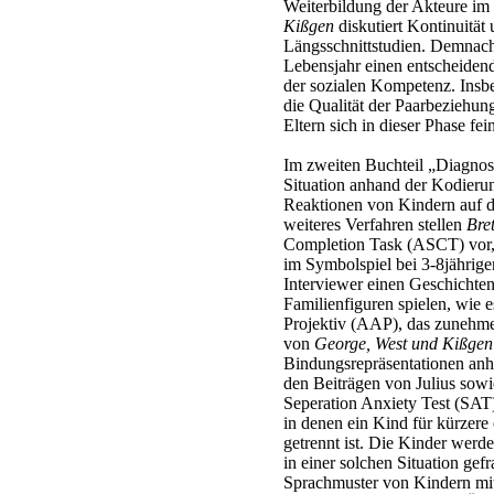
Weiterbildung der Akteure im 
Kißgen
diskutiert Kontinuitä
Längsschnittstudien. Demnach
Lebensjahr einen entscheidend
der sozialen Kompetenz. Insbe
die Qualität der Paarbeziehun
Eltern sich in dieser Phase f
Im zweiten Buchteil „Diagnost
Situation anhand der Kodieru
Reaktionen von Kindern auf d
weiteres Verfahren stellen
Bre
Completion Task (ASCT) vor, 
im Symbolspiel bei 3-8jährige
Interviewer einen Geschichten
Familienfiguren spielen, wie
Projektiv (AAP), das zunehmen
von
George, West und Kißgen
Bindungsrepräsentationen anha
den Beiträgen von Julius sow
Seperation Anxiety Test (SAT)
in denen ein Kind für kürzere
getrennt ist. Die Kinder wer
in einer solchen Situation gefr
Sprachmuster von Kindern mit 