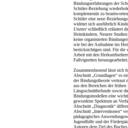
Bindungserfahrungen der Schül
Schüler-Beziehung wiederholen
komplementär zu beantworten,
Schüler eine neue Beziehungs
widmet sich ausführlich Kind
Unzner
schließlich erläutert 
Heimkindern. Neuere Studien b
keine organisierten Bindungen
wie bei der Aufnahme ins Hei
berücksichtigen sind. Für die
Arbeit mit den Herkunftselte
Fallvignetten herausgearbeitet
Zusammenfassend lässt sich fe
Abschnitt „Grundlagen“ es ein
der Bindungstheorie vertraut 
aus den Bereichen der frühen K
Längsschnittbefunde sowie die
Bindungsmodellen eine wichtig
gewordene Spektrum an Verfa
Abschnitt „Diagnostik“ differe
Abschnitt „Interventionen“ ver
pädagogisches Anwendungswiss
Jugendhilfe und der Förderp
Autoren dem Ziel des Buches