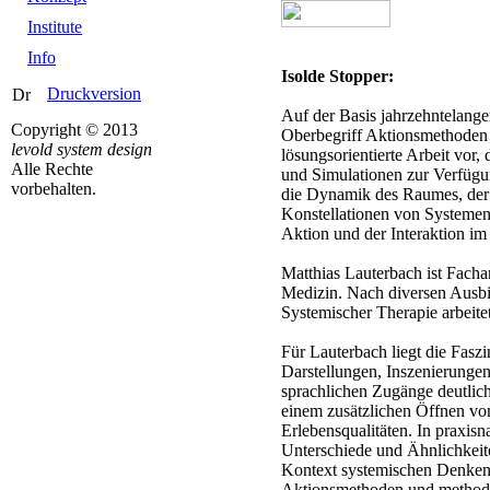
Institute
Info
Isolde Stopper:
Druckversion
Auf der Basis jahrzehntelange
Copyright © 2013
Oberbegriff Aktionsmethoden 
levold system design
lösungsorientierte Arbeit vor,
Alle Rechte
und Simulationen zur Verfügu
vorbehalten.
die Dynamik des Raumes, der
Konstellationen von Systeme
Aktion und der Interaktion i
Matthias Lauterbach ist Facha
Medizin. Nach diversen Ausbi
Systemischer Therapie arbeite
Für Lauterbach liegt die Faszi
Darstellungen, Inszenierungen
sprachlichen Zugänge deutlich
einem zusätzlichen Öffnen v
Erlebensqualitäten. In praxisn
Unterschiede und Ähnlichkeit
Kontext systemischen Denken
Aktionsmethoden und method