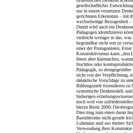
systemischen Denkens scheint
gesellschaftlicher Entwicklun
nur in einem vernetzten Denk
gerichteten Erkenntnis – mit 
wechselseitige Bezogenheit – 
Damit wird auch ein Denkmode
Pädagogen identifizieren könn
vielleicht weniger in das, was
begründbar nicht erst zu vers
einer der Protagonisten, Ernst
Konstruktivismus kann „den L
ihnen aber klarmachen, warum
fruchtlos oder kontraproduktiv
Pädagogik, so demgegenüber ei
nicht von der Verpflichtung, 
didaktische Vorschläge zu unt
Bildungsziele formulieren zu h
systemische Denkmodell, und es
bisherigen erziehungswissens
noch weit von zufriedenstelle
hierzu Beetz 2000; Diesbergen
Dies mag zum einen daran lieg
Basisliteratur nicht gerade l
Luhmann sind aus meiner Sicht
Verwendung ihrer Konstrukte al