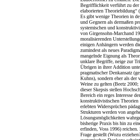
Begrifflichkeit verführt zu de
elaborierten Theoriebildung“ 
Es gibt wenige Theorien in d
und Gegnern als dermaßen pr
systemischen und konstruktivis
von Girgensohn-Marchand 199
moralisierenden Unterstellun
einigen Anhängern werden die 
zumindest als neues Paradigma
mangelnde Eignung als Theori
unklare Begriffe, neige zur T
Übrigen in ihrer Addition unte
pragmatischer Denkansatz (ge
Kuhns), sondern eher als der v
Weine zu gelten (Beetz 2000; 
dieser Skepsis stellen Hochsc
Bereich ein reges Interesse d
konstruktivistischen Theorien
erlebten Widersprüchen pädago
Strukturen werden von angeh
Lösungsmöglichkeiten wahrge
bisherige Praxis bis hin zu e
erfinden, Voss 1996) reichen.
Frage gestellt (Wozu erziehen