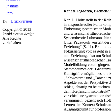
Institute
Renate Jegodtka, Bremen/
Info
Karl L. Holtz stellt in der R
Druckversion
in anspruchsvoller Form komp
Einbettung systemischer Mode
Copyright © 2013
und wissenschaftstheoretische
levold system design
Systemtheorie Luhmanns hin z
Alle Rechte
Unter Pädagogik versteht der 
vorbehalten.
Erziehung“ (S. 11). Er nimmt 
Fokussierung vor: es geht in 
und Erziehung, also um Schul
wissenschaftstheoretischer Tra
Modellbildung vorausgingen, 
Stammbaumes der „Großfamili
Kunstgriff ermöglicht es, die
„Schwestern“ und „Tanten“ z
Aspekte aus der Perspektive d
schlaglichtartig zu beleuchte
dem „Regenschirmkonstrukt“ d
verschiedene systemtheoretisc
versammeln, bezieht sich Hol
Lernens im Kontext Schule a
Ausgangspunkt für profession