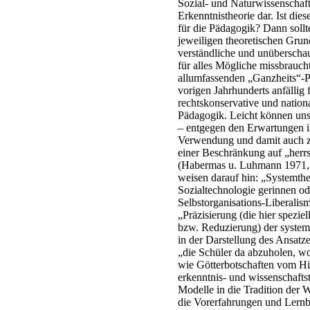
Sozial- und Naturwissenschaft
Erkenntnistheorie dar. Ist die
für die Pädagogik? Dann sollt
jeweiligen theoretischen Grun
verständliche und unüberschau
für alles Mögliche missbraucht
allumfassenden „Ganzheits“-Ps
vorigen Jahrhunderts anfällig
rechtskonservative und nationa
Pädagogik. Leicht können uns
– entgegen den Erwartungen i
Verwendung und damit auch z
einer Beschränkung auf „herr
(Habermas u. Luhmann 1971, S
weisen darauf hin: „Systemth
Sozialtechnologie gerinnen ode
Selbstorganisations-Liberali
„Präzisierung (die hier speziel
bzw. Reduzierung) der systemt
in der Darstellung des Ansatz
„die Schüler da abzuholen, wo
wie Götterbotschaften vom Hi
erkenntnis- und wissenschaftst
Modelle in die Tradition der W
die Vorerfahrungen und Lernb