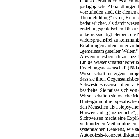
Und so verwundert es auch nich
pädagogische Abhandlungen hi
vorzufinden sind, die element
Theoriebildung“ (s. o., Brunne
bedauerlicher, als damit wesen
erziehungspraktischen Diskur
unberücksichtigt bleiben: die
widerspruchsfrei zu kommuniz
Erfahrungen aufeinander zu b
„gemeinsam geteilter Welten“
Anwendungsbereich zu spezifi
Einige Wissenschaftstheoretike
Erziehungswissenschaft (Päda
Wissenschaft mit eigenständi
dass sie ihren Gegenstandsber
Schwesterwissenschaften, z. B
bearbeite. Sie müsse sich von
Wissenschaften sie welche Mod
Hintergrund ihrer spezifische
den Menschen als „biopsychoso
Hinweis auf „ganzheitliche“,
Sichtweisen macht eine Explik
verbundenen Methodologien n
systemischen Denkens, wie si
Autopoiesis-Konzept diskutier