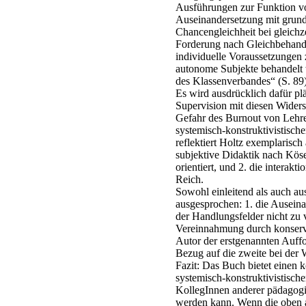
Ausführungen zur Funktion vo
Auseinandersetzung mit grund
Chancengleichheit bei gleichze
Forderung nach Gleichbehandlu
individuelle Voraussetzungen z
autonome Subjekte behandelt w
des Klassenverbandes“ (S. 89)
Es wird ausdrücklich dafür plä
Supervision mit diesen Widers
Gefahr des Burnout von Lehre
systemisch-konstruktivistisc
reflektiert Holtz exemplarisch
subjektive Didaktik nach Köse
orientiert, und 2. die interakt
Reich.
Sowohl einleitend als auch a
ausgesprochen: 1. die Ausein
der Handlungsfelder nicht zu v
Vereinnahmung durch konserva
Autor der erstgenannten Auffo
Bezug auf die zweite bei der
Fazit: Das Buch bietet einen 
systemisch-konstruktivistisch
KollegInnen anderer pädagog
werden kann. Wenn die oben a