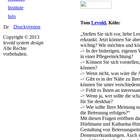
Institute
Info
Tom
Levold
, Köln:
Druckversion
„Stellen Sie sich vor, liebe Le
Copyright © 2013
erkrankt. Jetzt können Sie ab
levold system design
wichtig? Wie möchten und kö
Alle Rechte
-> In der bisherigen, eigene
vorbehalten.
in einer Pflegeeinrichtung?
-> Können Sie sich vorstellen,
können?
-> Wenn nicht, was wäre die A
-> Gibt es in der Nähe zu Ihr
können Sie unter verschieden
-> Fehlt es Ihnen an interess
-> Wenn ja, wer sollte die sc
für Sie denkbar?
-> Wie sollte Ihrer Meinung 
die Betreuung erfolgen?“
Mit diesen Fragen eröffnen di
Hürlimann und Katharina Hürl
Gestaltung von Betreuungsein
Demenzerkrankungen. Auch wer