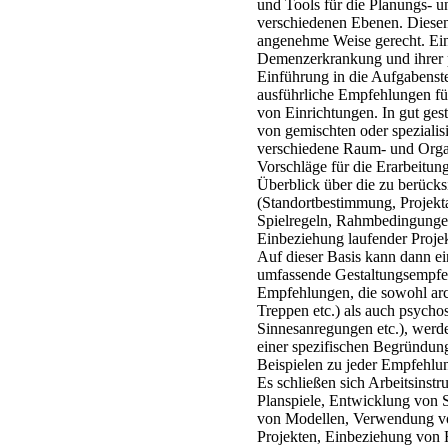
und Tools für die Planungs- 
verschiedenen Ebenen. Diese
angenehme Weise gerecht. Ein
Demenzerkrankung und ihrer p
Einführung in die Aufgabenste
ausführliche Empfehlungen fü
von Einrichtungen. In gut ges
von gemischten oder spezialis
verschiedene Raum- und Organ
Vorschläge für die Erarbeitung
Überblick über die zu berücks
(Standortbestimmung, Projekta
Spielregeln, Rahmbedingungen
Einbeziehung laufender Proje
Auf dieser Basis kann dann ei
umfassende Gestaltungsempfe
Empfehlungen, die sowohl arch
Treppen etc.) als auch psycho
Sinnesanregungen etc.), werden
einer spezifischen Begründun
Beispielen zu jeder Empfehlu
Es schließen sich Arbeitsinstr
Planspiele, Entwicklung von 
von Modellen, Verwendung vo
Projekten, Einbeziehung von F