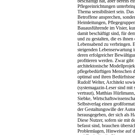
beschäftigt hat, aber bereits 
Pflegeeinrichtungen unterbrin
Thema sensibilisiert sein. Das
Betroffene ansprechen, sonder
Heimleitungen, Pflegegruppenl
Bauausführende im Visier, kurz
damit beschäftigt sind, für 
und zu gestalten, die es ihnen
Lebensabend zu verbringen. Ei
steigenden Lebenserwartung 
deren erfolgreicher Bewältig
profitieren werden. Zwar gibt e
architektonische Modellproje
pflegebedürftigen Menschen 
optimal und ihren Bedürfnisse
Rudolf Welter, Architekt sow
(systemagazin-Leser sind mit 
vertraut), Matthias Hürlimann
Siebke, Wirtschaftswissenscha
Selbstverlag einen großforma
der Gestaltungswille der Aut
herausgegeben, der sich als H
Diese Nutzer, sofern sie mit 
befasst sind, brauchen übersi
Problemlagen, Hinweise auf d