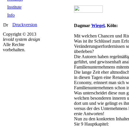
Institute
Info
Druckversion
Dagmar
Wiegel
, Köln:
Copyright © 2013
Mit welchen Chancen und Risi
levold system design
Was ist ihr Schlüssel zum Erf
Alle Rechte
Veränderungserfordernissen se
vorbehalten.
überleben?
Die Autoren haben regelmäßig
geführt, und gewissenhaft ana
Familienunternehmens mitents
Die lange Zeit eher altmodisc
in diesen Tagen eine Renais
Economy, erinnert man sich wie
Familienunternehmen schon im
Was unterscheidet diese nun 
welchen besonderen inneren 
dort um und wie gelingt es ih
versus der des Unternehmens 
erste Antworten!
Nun zu den konkreten Inhalte
Sie 9 Hauptkapitel: