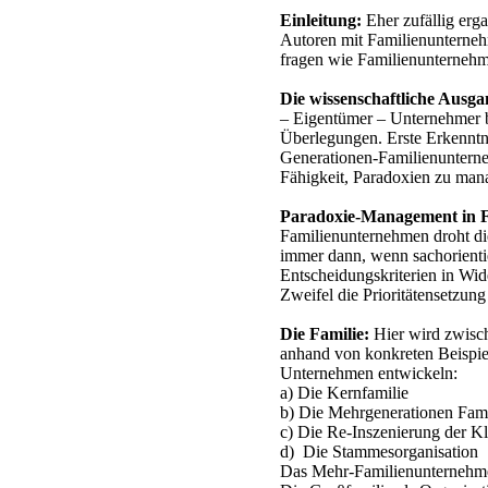
Einleitung:
Eher zufällig erga
Autoren mit Familienunterne
fragen wie Familienunternehme
Die wissenschaftliche Ausga
– Eigentümer – Unternehmer b
Überlegungen. Erste Erkenntn
Generationen-Familienunterne
Fähigkeit, Paradoxien zu mana
Paradoxie-Management in 
Familienunternehmen droht die
immer dann, wenn sachorientie
Entscheidungskriterien in Wide
Zweifel die Prioritätensetzung 
Die Familie:
Hier wird zwisc
anhand von konkreten Beispiel
Unternehmen entwickeln:
a) Die Kernfamilie
b) Die Mehrgenerationen Fami
c) Die Re-Inszenierung der Kl
d) Die Stammesorganisation
Das Mehr-Familienunternehm