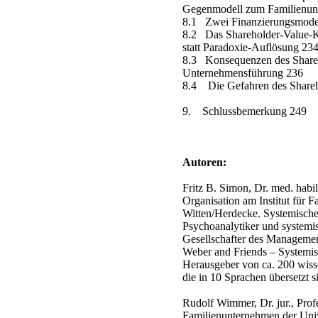
Gegenmodell zum Familienun
8.1 Zwei Finanzierungsmodel
8.2 Das Shareholder-Value-Ko
statt Paradoxie-Auflösung 23
8.3 Konsequenzen des Shareh
Unternehmensführung 236
8.4 Die Gefahren des Shareh
9. Schlussbemerkung 249
Autoren:
Fritz B. Simon, Dr. med. habi
Organisation am Institut für 
Witten/Herdecke. Systemischer
Psychoanalytiker und systemi
Gesellschafter des Managem
Weber and Friends – Systemi
Herausgeber von ca. 200 wiss
die in 10 Sprachen übersetzt s
Rudolf Wimmer, Dr. jur., Profe
Familienunternehmen der Univ