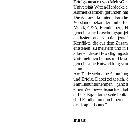
Erfolgsmustern von Mehr-Gen
Universität Witten/Herdecke er
Aufmerksamkeit gefunden hat
Die Autoren konnten "Familie
Vorstände bekannter und erfo
Merck, C&A, Freudenberg, Han
gemeinsame Forschungsprojekt
analysiert, wie es in den jew
Konflikte, die aus dem Zusa
entstehen, zu meistern und in
arbeiten diese Bewältigungsstr
Unternehmen heraus und besch
gemeinsame Entwicklung von 
kann.
Am Ende steht eine Sammlung
und Erfolg. Dabei zeigt sich,
Familienunternehmen - ganz 
einen Wettbewerbsnachteil habe
auf der Eigentümerseite fehlt.
sind Familienunternehmen ein 
des Kapitalismus."
Inhalt: