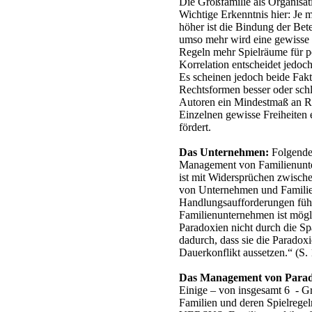
Die Großfamilie als Organisat
Wichtige Erkenntnis hier: Je
höher ist die Bindung der Bet
umso mehr wird eine gewisse 
Regeln mehr Spielräume für pe
Korrelation entscheidet jedoch
Es scheinen jedoch beide Fakt
Rechtsformen besser oder schl
Autoren ein Mindestmaß an R
Einzelnen gewisse Freiheiten 
fördert.
Das Unternehmen:
Folgende 
Management von Familienunt
ist mit Widersprüchen zwisch
von Unternehmen und Familien
Handlungsaufforderungen füh
Familienunternehmen ist mögli
Paradoxien nicht durch die Sp
dadurch, dass sie die Paradox
Dauerkonflikt aussetzen.“ (S.
Das Management von Paradox
Einige – von insgesamt 6 - Gr
Familien und deren Spielrege