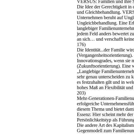
VERSUS: Familien und ihre Sp
Die Idee der Gerechtigkeit in
und Gleichbehandlung. VERSU
Unternehmen beruht auf Ungl
Ungleichbehandlung. Eine Erke
langlebiger Familienunternehm
jedem Feld anders bewertet zu
an sich… und verschafft keine 
176)
Die Identität...der Familie wi
(Vergangenheitsorientierung
Innovationsgrades, wenn sie m
(Zukunftsorientierung). Eine
„Langlebige Familienunternehm
sehr genau unterscheiden zu 
es festzuhalten gilt und in w
hohes Maß an Flexibilität und 
203)
Mehr-Generationen-Familienun
erfolgreiche Unternehmensfüh
diesem Thema und bietet damit
Essenz: Hier scheint mehr der 
Persönlichkeitstyp als Führun
Die andere Art des Kapitalis
Gegenmodell zum Familienun