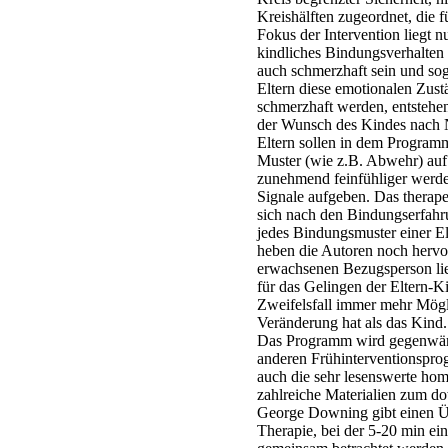
Kreishälften zugeordnet, die 
Fokus der Intervention liegt n
kindliches Bindungsverhalten 
auch schmerzhaft sein und so
Eltern diese emotionalen Zustä
schmerzhaft werden, entstehen
der Wunsch des Kindes nach 
Eltern sollen in dem Programm
Muster (wie z.B. Abwehr) auf 
zunehmend feinfühliger werden
Signale aufgeben. Das therape
sich nach den Bindungserfahru
jedes Bindungsmuster einer E
heben die Autoren noch hervor
erwachsenen Bezugsperson lie
für das Gelingen der Eltern-Ki
Zweifelsfall immer mehr Mögli
Veränderung hat als das Kind.
Das Programm wird gegenwärt
anderen Frühinterventionspro
auch die sehr lesenswerte ho
zahlreiche Materialien zum do
George Downing gibt einen Ü
Therapie, bei der 5-20 min e