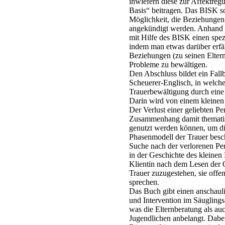
inwiefern diese zur Affektreg
Basis“ beitragen. Das BISK sol
Möglichkeit, die Beziehungen
angekündigt werden. Anhand v
mit Hilfe des BISK einen spe
indem man etwas darüber erfäh
Beziehungen (zu seinen Elter
Probleme zu bewältigen.
Den Abschluss bildet ein Fall
Scheuerer-Englisch, in welchem
Trauerbewältigung durch eine 
Darin wird von einem kleinen E
Der Verlust einer geliebten 
Zusammenhang damit thematis
genutzt werden können, um di
Phasenmodell der Trauer besc
Suche nach der verlorenen Pe
in der Geschichte des kleinen 
Klientin nach dem Lesen der G
Trauer zuzugestehen, sie offen
sprechen.
Das Buch gibt einen anschauli
und Intervention im Säuglings
was die Elternberatung als auc
Jugendlichen anbelangt. Dabei