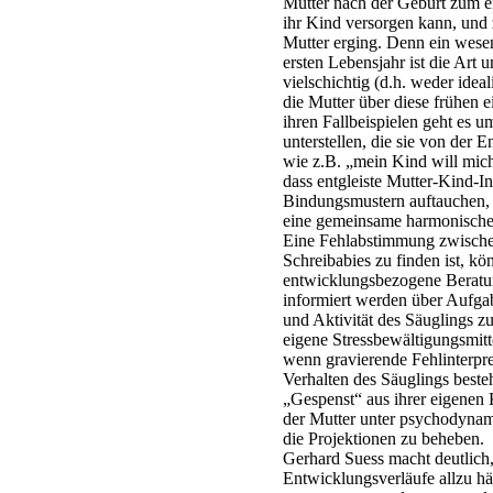
Mutter nach der Geburt zum ei
ihr Kind versorgen kann, und z
Mutter erging. Denn ein wese
ersten Lebensjahr ist die Art
vielschichtig (d.h. weder ide
die Mutter über diese frühen e
ihren Fallbeispielen geht es u
unterstellen, die sie von der
wie z.B. „mein Kind will mich
dass entgleiste Mutter-Kind-In
Bindungsmustern auftauchen, n
eine gemeinsame harmonisch
Eine Fehlabstimmung zwischen
Schreibabies zu finden ist, kö
entwicklungsbezogene Beratu
informiert werden über Aufga
und Aktivität des Säuglings z
eigene Stressbewältigungsmitte
wenn gravierende Fehlinterpr
Verhalten des Säuglings besteh
„Gespenst“ aus ihrer eigenen 
der Mutter unter psychodynam
die Projektionen zu beheben.
Gerhard Suess macht deutlich,
Entwicklungsverläufe allzu hä