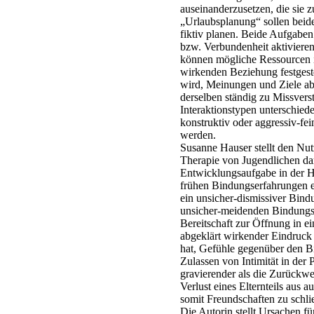
auseinanderzusetzen, die sie z
„Urlaubsplanung“ sollen beid
fiktiv planen. Beide Aufgaben
bzw. Verbundenheit aktiviere
können mögliche Ressourcen i
wirkenden Beziehung festgest
wird, Meinungen und Ziele ab
derselben ständig zu Missver
Interaktionstypen unterschied
konstruktiv oder aggressiv-fe
werden.
Susanne Hauser stellt den Nut
Therapie von Jugendlichen dar
Entwicklungsaufgabe in der He
frühen Bindungserfahrungen e
ein unsicher-dismissiver Bindu
unsicher-meidenden Bindungsve
Bereitschaft zur Öffnung in ei
abgeklärt wirkender Eindruck e
hat, Gefühle gegenüber den B
Zulassen von Intimität in der
gravierender als die Zurückw
Verlust eines Elternteils aus 
somit Freundschaften zu schlie
Die Autorin stellt Ursachen f