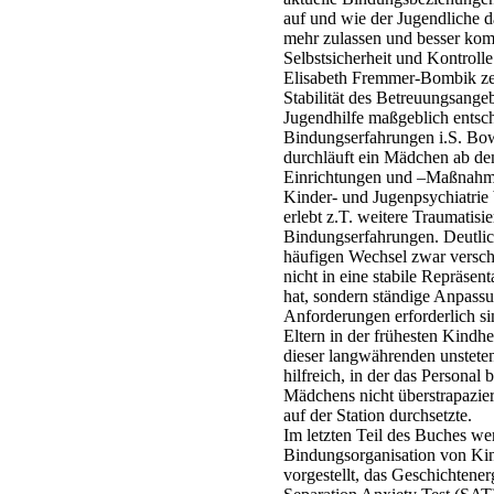
auf und wie der Jugendliche 
mehr zulassen und besser komm
Selbstsicherheit und Kontrolle
Elisabeth Fremmer-Bombik zeig
Stabilität des Betreuungsange
Jugendhilfe maßgeblich entsch
Bindungserfahrungen i.S. Bow
durchläuft ein Mädchen ab de
Einrichtungen und –Maßnahme
Kinder- und Jugenpsychiatrie
erlebt z.T. weitere Traumatisi
Bindungserfahrungen. Deutlic
häufigen Wechsel zwar versch
nicht in eine stabile Repräsen
hat, sondern ständige Anpas
Anforderungen erforderlich si
Eltern in der frühesten Kindhei
dieser langwährenden unstete
hilfreich, in der das Persona
Mädchens nicht überstrapazier
auf der Station durchsetzte.
Im letzten Teil des Buches we
Bindungsorganisation von Kin
vorgestellt, das Geschichten