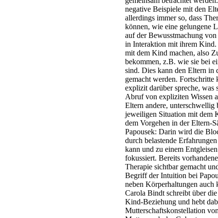
gemeinsam betrachtet werden.
negative Beispiele mit den Elt
allerdings immer so, dass The
können, wie eine gelungene L
auf der Bewusstmachung von 
in Interaktion mit ihrem Kind.
mit dem Kind machen, also Z
bekommen, z.B. wie sie bei e
sind. Dies kann den Eltern in
gemacht werden. Fortschritte 
explizit darüber spreche, was
Abruf von expliziten Wissen a
Eltern andere, unterschwellig 
jeweiligen Situation mit dem 
dem Vorgehen in der Eltern-S
Papousek: Darin wird die Block
durch belastende Erfahrungen 
kann und zu einem Entgleisen 
fokussiert. Bereits vorhandene
Therapie sichtbar gemacht und 
Begriff der Intuition bei Papo
neben Körperhaltungen auch ko
Carola Bindt schreibt über die
Kind-Beziehung und hebt dabe
Mutterschaftskonstellation vo