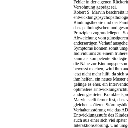
Fehler in der eigenen Rücker
Versöhnung geprägt sei.
Robert S. Marvin beschreibt 
entwicklungspsychopathologisc
Bindungstheorie und der Fami
dass pathologischen und gesu
Prinzipien zugrundeliegen. So
Abweichung vom günstigeren 
andersartigen Verlauf ausgehe
Symptome können somit umged
Individuums zu einem frühere
kann als kompetente Strategi
die Nähe zur Bindungsperson 
bewusst machen, wird ihm auch
jetzt nicht mehr hilft, da sic
ihm helfen, ein neues Muster 
gelinge es eher, ein Interventi
optimalere Entwicklungsricht
anders gearteten Krankheitspr
Marvin stellt ferner fest, da
gleichen späteren Störungsbil
Verhaltensstörung wie das AD
Entwicklungsstufe des Kindes
auch aus einer sich viel späte
Interaktionsstörung. Und umg