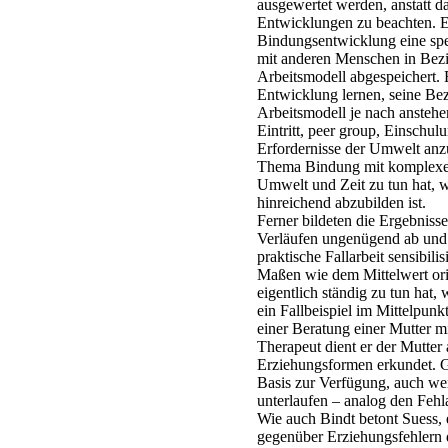
ausgewertet werden, anstatt d
Entwicklungen zu beachten. E
Bindungsentwicklung eine spe
mit anderen Menschen in Bezieh
Arbeitsmodell abgespeichert. 
Entwicklung lernen, seine Be
Arbeitsmodell je nach ansteh
Eintritt, peer group, Einschulu
Erfordernisse der Umwelt anz
Thema Bindung mit komplexen
Umwelt und Zeit zu tun hat, w
hinreichend abzubilden ist.
Ferner bildeten die Ergebniss
Verläufen ungenügend ab und 
praktische Fallarbeit sensibilis
Maßen wie dem Mittelwert ori
eigentlich ständig zu tun hat
ein Fallbeispiel im Mittelpunk
einer Beratung einer Mutter m
Therapeut dient er der Mutter 
Erziehungsformen erkundet. Gle
Basis zur Verfügung, auch we
unterlaufen – analog den Fehl
Wie auch Bindt betont Suess,
gegenüber Erziehungsfehlern d