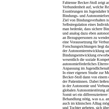
Fabienne Becker-Stoll zeigt a
Verbundenheit auf, welche Re
Essstörungen im Jugendalter h
Bindungs- und Autonomieforsc
Ziel von Bindungsverhalten is
Selbstregulation eines Individ
man bedenkt, dass sichere Bin
und analog dazu eben autonome
an Bezugspersonen zu wenden
eine Voraussetzung für Verbun
Forschungsrichtungen liegt da
der Autonomieentwicklung um
Bindungsentwicklung erworbe
wesentlich die soziale Kompe
autonomieförderliches Elternv
Anpassung im Jugendlichenalte
In einer eigenen Studie zur M
Becker-Stoll dann von einem o
der Patientinnen. Dabei ließe
in der Autonomie und Verbunde
globalen Autonomiestörung als
Somit sei ein differenzierterer
Behandlung nötig, was u.a. a
auch im klinischen Alltag mög
und Tochter gebeten, sich über