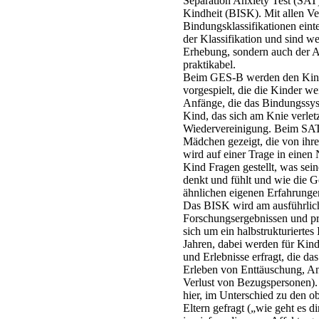
Separation Anxiety Test (SAT)
Kindheit (BISK). Mit allen Ver
Bindungsklassifikationen einte
der Klassifikation und sind 
Erhebung, sondern auch der A
praktikabel.
Beim GES-B werden den Kind
vorgespielt, die die Kinder we
Anfänge, die das Bindungssyst
Kind, das sich am Knie verlet
Wiedervereinigung. Beim SAT
Mädchen gezeigt, die von ihre
wird auf einer Trage in eine
Kind Fragen gestellt, was se
denkt und fühlt und wie die G
ähnlichen eigenen Erfahrunge
Das BISK wird am ausführlich
Forschungsergebnissen und pr
sich um ein halbstrukturierte
Jahren, dabei werden für Kind
und Erlebnisse erfragt, die da
Erleben von Enttäuschung, An
Verlust von Bezugspersonen)
hier, im Unterschied zu den o
Eltern gefragt („wie geht es 