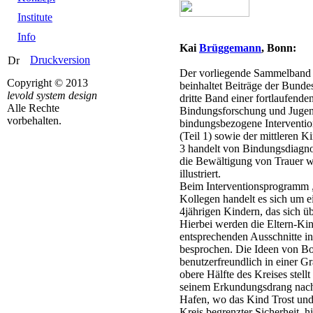
Institute
Info
Kai
Brüggemann
, Bonn:
Druckversion
Der vorliegende Sammelband v
Copyright © 2013
beinhaltet Beiträge der Bunde
levold system design
dritte Band einer fortlaufend
Alle Rechte
Bindungsforschung und Jugendhi
vorbehalten.
bindungsbezogene Interventio
(Teil 1) sowie der mittleren K
3 handelt von Bindungsdiagnos
die Bewältigung von Trauer w
illustriert.
Beim Interventionsprogramm „
Kollegen handelt es sich um 
4jährigen Kindern, das sich ü
Hierbei werden die Eltern-Kin
entsprechenden Ausschnitte in
besprochen. Die Ideen von B
benutzerfreundlich in einer Gra
obere Hälfte des Kreises stellt
seinem Erkundungsdrang nachg
Hafen, wo das Kind Trost und 
Kreis begrenzter Sicherheit, h