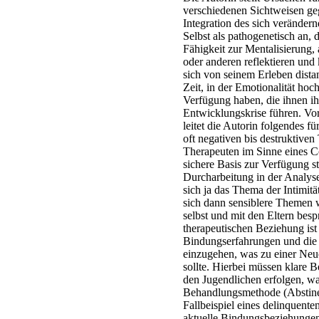
verschiedenen Sichtweisen ge
Integration des sich veränder
Selbst als pathogenetisch an, 
Fähigkeit zur Mentalisierung,
oder anderen reflektieren un
sich von seinem Erleben dista
Zeit, in der Emotionalität hoc
Verfügung haben, die ihnen ih
Entwicklungskrise führen. Vo
leitet die Autorin folgendes f
oft negativen bis destruktiv
Therapeuten im Sinne eines C
sichere Basis zur Verfügung s
Durcharbeitung in der Analys
sich ja das Thema der Intimität
sich dann sensiblere Themen
selbst und mit den Eltern besp
therapeutischen Beziehung is
Bindungserfahrungen und die 
einzugehen, was zu einer Neu
sollte. Hierbei müssen klare 
den Jugendlichen erfolgen, wa
Behandlungsmethode (Abstinen
Fallbeispiel eines delinquent
aktuelle Bindungsbeziehungen