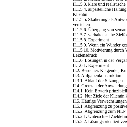
II.1.5.3. klare und realistische
II.1.5.4. allparteiliche Haltun
Klientin
II.1.5.5. Skalierung als Antwo
verstehen
II.1.5.6. Übergang von seman
II.1.5.7. verhaltensnahe Zielf
II.1.5.8. Experiment
II.1.5.9. Wenn ein Wunder ge
II.1.5.10. Motivierung durch 
Leidensdruck
II.1.6. Lösungen in der Verga
II.1.6.1. Experiment
II.2. Besucher, Klagender, Ku
II.3. Aufgabenkonstruktion
II.3.1. Ablauf der Sitzungen
II.4. Grenzen der Anwendung
II.4.1. Kein Erwerb prinzipiel
II.4.2. Nur Ziele der Klienti
II.5. Häufige Verwechslungen
II.5.1. Abgrenzung zu positi
II.5.2. Abgrenzung zum NLP
II.5.2.1. Unterschied Zieldef
II.5.2.2. Lösungsorientiert ve