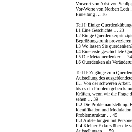
Vorwort von Arist von Schli
Vor-Worte von Norbert Loth
Einleitung … 16
Teil I: Einige Querdenkübung
I.1 Eine Geschichte … 23
I.2 Einige Querdenkerprinzipi
Begrüßungstrunk provozieren
I.3 Wo lassen Sie querdenke
I.4 Eine erste geschichtete 
I.5 Die Metaquerdenker … 34
I.6 Querdenken als Veränder
Teil II: Zugänge zum Querden
Aufstellung des ausgeblende
II.1 Von der schweren Arbeit, 
bis es ein Problem geben kan
Kräften, wenn wir die Frage
sehen … 39
II.2 Die Problemaufstellung: 
Identifikation und Modulation
Problemstruktur … 45
II.3 Aufstellungen mit Perso
II.4 Kleiner Exkurs über die 
Aufstellungen … 59