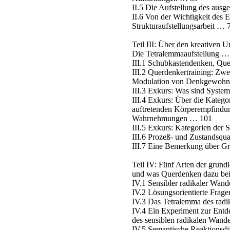
II.5 Die Aufstellung des aus
II.6 Von der Wichtigkeit des E
Strukturaufstellungsarbeit … 
Teil III: Über den kreativen
Die Tetralemmaaufstellung …
III.1 Schubkastendenken, Qu
III.2 Querdenkertraining: Zw
Modulation von Denkgewohn
III.3 Exkurs: Was sind Syste
III.4 Exkurs: Über die Katego
auftretenden Körperempfindu
Wahrnehmungen … 101
III.5 Exkurs: Kategorien der
III.6 Prozeß- und Zustandsqu
III.7 Eine Bemerkung über Gr
Teil IV: Fünf Arten der grun
und was Querdenken dazu be
IV.1 Sensibler radikaler Wan
IV.2 Lösungsorientierte Frag
IV.3 Das Tetralemma des rad
IV.4 Ein Experiment zur Ent
des sensiblen radikalen Wand
IV.5 Semantische Reaktionsd