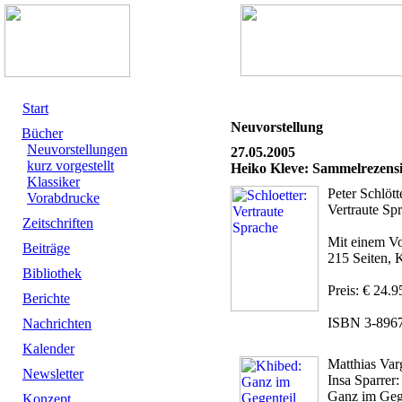
Start
Neuvorstellung
Bücher
Neuvorstellungen
27.05.2005
kurz vorgestellt
Heiko Kleve: Sammelrezensi
Klassiker
Peter Schlött
Vorabdrucke
Vertraute Sp
Zeitschriften
Mit einem Vo
Beiträge
215 Seiten, 
Bibliothek
Preis: € 24.9
Berichte
ISBN 3-896
Nachrichten
Kalender
Matthias Va
Newsletter
Insa Sparrer:
Ganz im Gege
Konzept