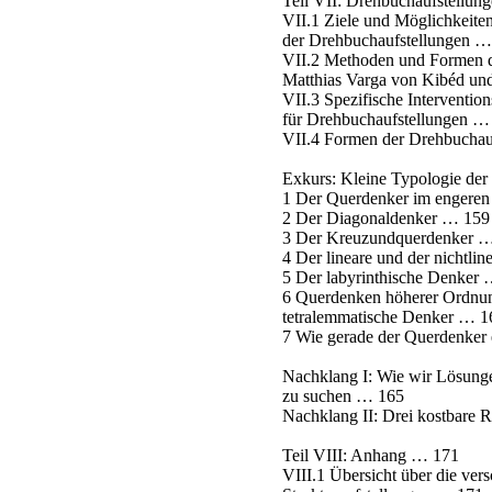
Teil VII: Drehbuchaufstellu
VII.1 Ziele und Möglichkeite
der Drehbuchaufstellungen …
VII.2 Methoden und Formen d
Matthias Varga von Kibéd un
VII.3 Spezifische Interventio
für Drehbuchaufstellungen …
VII.4 Formen der Drehbuchau
Exkurs: Kleine Typologie de
1 Der Querdenker im engere
2 Der Diagonaldenker … 159
3 Der Kreuzundquerdenker 
4 Der lineare und der nichtl
5 Der labyrinthische Denker
6 Querdenken höherer Ordnun
tetralemmatische Denker … 1
7 Wie gerade der Querdenker
Nachklang I: Wie wir Lösungen
zu suchen … 165
Nachklang II: Drei kostbare
Teil VIII: Anhang … 171
VIII.1 Übersicht über die ve