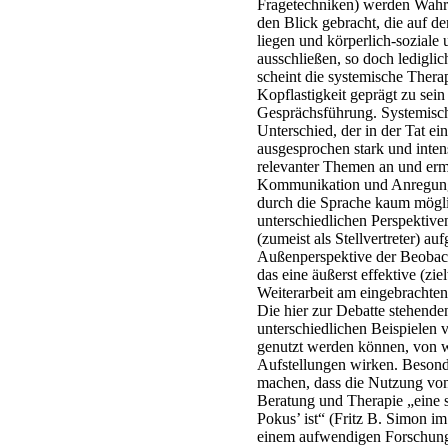
Fragetechniken) werden Wah
den Blick gebracht, die auf d
liegen und körperlich-soziale
ausschließen, so doch ledigli
scheint die systemische Thera
Kopflastigkeit geprägt zu sein
Gesprächsführung. Systemisch
Unterschied, der in der Tat e
ausgesprochen stark und inten
relevanter Themen an und er
Kommunikation und Anregung 
durch die Sprache kaum möglic
unterschiedlichen Perspektiven
(zumeist als Stellvertreter) au
Außenperspektive der Beobach
das eine äußerst effektive (zie
Weiterarbeit am eingebrachten
Die hier zur Debatte stehende
unterschiedlichen Beispielen 
genutzt werden können, von w
Aufstellungen wirken. Besonde
machen, dass die Nutzung von
Beratung und Therapie „eine 
Pokus’ ist“ (Fritz B. Simon im
einem aufwendigen Forschung