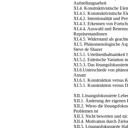
Aufstellungsarbeit
XI.4. Konstruktivistische Ele
XI.4.1. Konstruktivistische E
XI.4.2. Intentionalität und Per
XI.4.3. Erkennen von Fortschri
XI.4.4. Auswahl und Benennu
RepräsentantInnen
XI.4.5. Widerstand als geacht
XI.5. Phänomenologische Aspe
Steve de Shazer
XI.5.1. Urteilsenthaltsamkeit 
XI.5.2. Eidetische Variation 
XI.5.3. Das lösungsfokussiert
XI.6.Unterschiede von phäno
Ansatz
XI.6.1. Konstruktion versus K
XI.5.1. Konstruktion versus 
XII. Lösungsfokussierte Lebe
XII.1. Änderung der eigenen 
XII.2. Wieso die lösungsfoku
Problemen ist
XII.3. Nicht bewerten und nich
XII.4. Motivation durch Zielo
XII.5. Lösungsfokussierte Halt