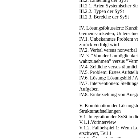
III.2. Einteilung der SySt
III.2.1. Arten Systemischer St
III.2.2. Typen der SySt
III.2.3. Bereiche der SySt
IV. Lösungsfokussierte Kurzth
Gemeinsamkeiten, Unterschie
IV.1. Unbekanntes Problem ve
zurück verfolgt wird
IV.2. Verbal versus nonverbal
IV. 3. "Von der Unmöglichkei
wahrzunehmen" versus "Vermi
IV.4. Zeitliche versus räumli
IV.5. Problem: Erstes Aufstel
IV.6. Lösung: Lösungsbild / A
IV.7. Interventionen: Stellung
Aufgaben
IV.8. Einbeziehung von Ausg
V. Kombination der Lösungsfo
Strukturaufstellungen
V.1. Integration der SySt in d
V.1.1.Vorinterview
V.1.2. Fallbeispiel 1: Wenn Lo
erschwert, Teil 1