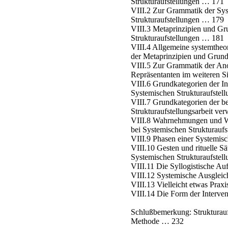
Strukturaufstellungen … 171
VIII.2 Zur Grammatik der Sy
Strukturaufstellungen … 179
VIII.3 Metaprinzipien und G
Strukturaufstellungen … 181
VIII.4 Allgemeine systemtheo
der Metaprinzipien und Gru
VIII.5 Zur Grammatik der A
Repräsentanten im weiteren 
VIII.6 Grundkategorien der In
Systemischen Strukturaufste
VIII.7 Grundkategorien der b
Strukturaufstellungsarbeit v
VIII.8 Wahrnehmungen und 
bei Systemischen Strukturauf
VIII.9 Phasen einer Systemis
VIII.10 Gesten und rituelle Sä
Systemischen Strukturaufste
VIII.11 Die Syllogistische Au
VIII.12 Systemische Ausgleic
VIII.13 Vielleicht etwas Pra
VIII.14 Die Form der Interve
Schlußbemerkung: Strukturauf
Methode … 232