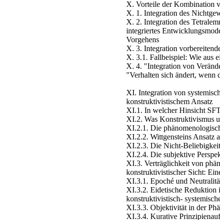
X. Vorteile der Kombination
X. 1. Integration des Nichtge
X. 2. Integration des Tetralem
integriertes Entwicklungsmode
Vorgehens
X. 3. Integration vorbereitend
X. 3.1. Fallbeispiel: Wie aus
X. 4. "Integration von Verän
"Verhalten sich ändert, wenn 
XI. Integration von systemis
konstruktivistischem Ansatz
XI.1. In welcher Hinsicht SF
XI.2. Was Konstruktivismus 
XI.2.1. Die phänomenologisc
XI.2.2. Wittgensteins Ansatz 
XI.2.3. Die Nicht-Beliebigkei
XI.2.4. Die subjektive Perspe
XI.3. Verträglichkeit von ph
konstruktivistischer Sicht: Ei
XI.3.1. Epoché und Neutralitä
XI.3.2. Eidetische Reduktion 
konstruktivistisch- systemisc
XI.3.3. Objektivität in der Ph
XI.3.4. Kurative Prinzipienauf