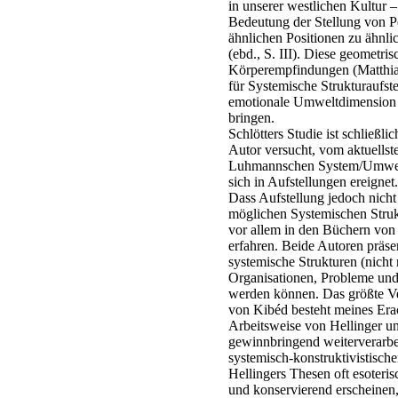
in unserer westlichen Kultur –
Bedeutung der Stellung von 
ähnlichen Positionen zu ähn
(ebd., S. III). Diese geomet
Körperempfindungen (Matthias
für Systemische Strukturaufst
emotionale Umweltdimension 
bringen.
Schlötters Studie ist schließli
Autor versucht, vom aktuells
Luhmannschen System/Umwelt
sich in Aufstellungen ereignet.
Dass Aufstellung jedoch nicht 
möglichen Systemischen Strukt
vor allem in den Büchern von
erfahren. Beide Autoren präse
systemische Strukturen (nicht
Organisationen, Probleme und 
werden können. Das größte Ve
von Kibéd besteht meines Erac
Arbeitsweise von Hellinger u
gewinnbringend weiterverarbei
systemisch-konstruktivistisc
Hellingers Thesen oft esoteris
und konservierend erscheinen,