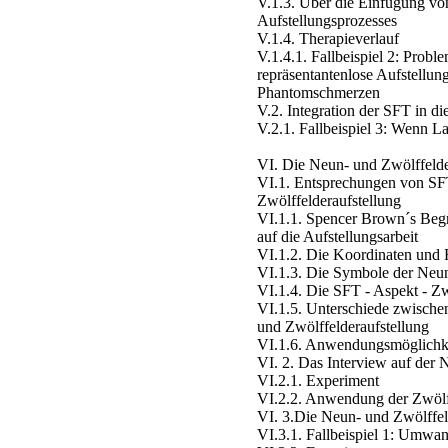
V.1.3. Über die Einfügung v
Aufstellungsprozesses
V.1.4. Therapieverlauf
V.1.4.1. Fallbeispiel 2: Probl
repräsentantenlose Aufstellu
Phantomschmerzen
V.2. Integration der SFT in di
V.2.1. Fallbeispiel 3: Wenn
VI. Die Neun- und Zwölffelde
VI.1. Entsprechungen von SF
Zwölffelderaufstellung
VI.1.1. Spencer Brown´s Begr
auf die Aufstellungsarbeit
VI.1.2. Die Koordinaten und 
VI.1.3. Die Symbole der Neun
VI.1.4. Die SFT - Aspekt - Zw
VI.1.5. Unterschiede zwische
und Zwölffelderaufstellung
VI.1.6. Anwendungsmöglichke
VI. 2. Das Interview auf der N
VI.2.1. Experiment
VI.2.2. Anwendung der Zwölff
VI. 3.Die Neun- und Zwölffeld
VI.3.1. Fallbeispiel 1: Umwan