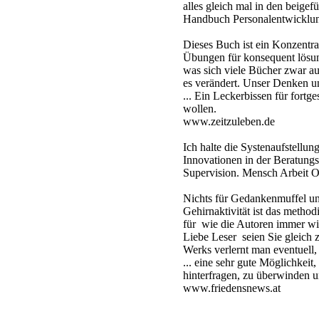
alles gleich mal in den beige
Handbuch Personalentwicklu
Dieses Buch ist ein Konzentr
Übungen für konsequent lösun
was sich viele Bücher zwar auf
es verändert. Unser Denken un
... Ein Leckerbissen für fortg
wollen.
www.zeitzuleben.de
Ich halte die Systenaufstellun
Innovationen in der Beratungsl
Supervision. Mensch Arbeit O
Nichts für Gedankenmuffel u
Gehirnaktivität ist das metho
für wie die Autoren immer wi
Liebe Leser seien Sie gleich
Werks verlernt man eventuell,
... eine sehr gute Möglichke
hinterfragen, zu überwinden u
www.friedensnews.at