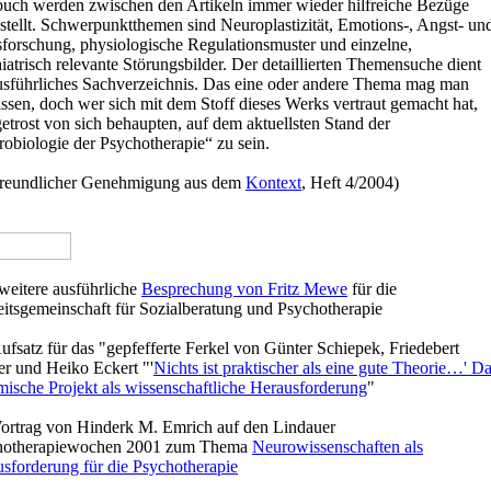
uch werden zwischen den Artikeln immer wieder hilfreiche Bezüge
stellt. Schwerpunktthemen sind Neuroplastizität, Emotions-, Angst- un
sforschung, physiologische Regulationsmuster und einzelne,
iatrisch relevante Störungsbilder. Der detaillierten Themensuche dient
usführliches Sachverzeichnis. Das eine oder andere Thema mag man
ssen, doch wer sich mit dem Stoff dieses Werks vertraut gemacht hat,
getrost von sich behaupten, auf dem aktuellsten Stand der
obiologie der Psychotherapie“ zu sein.
freundlicher Genehmigung aus dem
Kontext
, Heft 4/2004)
weitere ausführliche
Besprechung von Fritz Mewe
für die
itsgemeinschaft für Sozialberatung und Psychotherapie
ufsatz für das "gepfefferte Ferkel von
Günter Schiepek, Friedebert
er und Heiko Eckert
"'
Nichts ist praktischer als eine gute Theorie…' D
mische Projekt als wissenschaftliche Herausforderung
"
ortrag von
Hinderk M. Emrich auf den Lindauer
hotherapiewochen 2001 zum Thema
Neurowissenschaften als
sforderung für die Psychotherapie