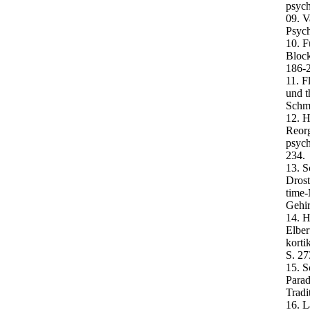
psych
09. V
Psych
10. F
Block
186-
11. F
und t
Schme
12. H
Reorg
psych
234.
13. S
Drost
time-
Gehir
14. H
Elber
korti
S. 27
15. S
Parad
Tradi
16. L