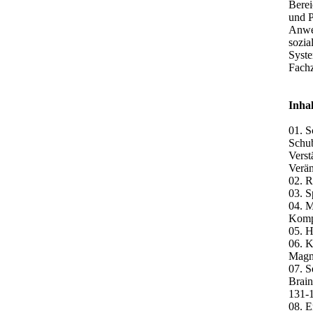
Berei
und P
Anwen
sozia
Syste
Fachz
Inhal
01. S
Schub
Verst
Verän
02. R
03. S
04. M
Kompl
05. H
06. K
Magne
07. S
Brain
131-
08. E