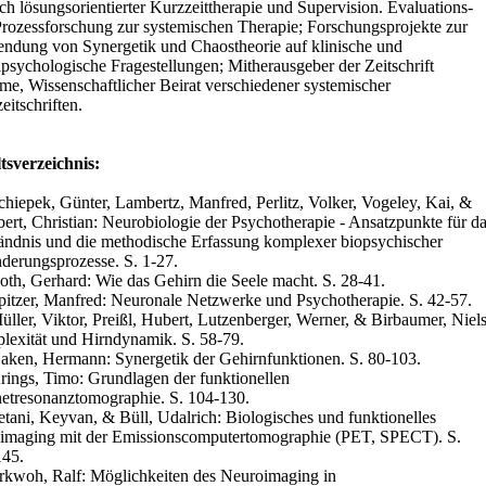
ch lösungsorientierter Kurzzeittherapie und Supervision. Evaluations-
rozessforschung zur systemischen Therapie; Forschungsprojekte zur
dung von Synergetik und Chaostheorie auf klinische und
lpsychologische Fragestellungen; Mitherausgeber der Zeitschrift
me, Wissenschaftlicher Beirat verschiedener systemischer
eitschriften.
tsverzeichnis:
chiepek, Günter, Lambertz, Manfred, Perlitz, Volker, Vogeley, Kai, &
ert, Christian: Neurobiologie der Psychotherapie - Ansatzpunkte für d
ändnis und die methodische Erfassung komplexer biopsychischer
derungsprozesse. S. 1-27.
oth, Gerhard: Wie das Gehirn die Seele macht. S. 28-41.
pitzer, Manfred: Neuronale Netzwerke und Psychotherapie. S. 42-57.
üller, Viktor, Preißl, Hubert, Lutzenberger, Werner, & Birbaumer, Niels
exität und Hirndynamik. S. 58-79.
aken, Hermann: Synergetik der Gehirnfunktionen. S. 80-103.
rings, Timo: Grundlagen der funktionellen
tresonanztomographie. S. 104-130.
etani, Keyvan, & Büll, Udalrich: Biologisches und funktionelles
imaging mit der Emissionscomputertomographie (PET, SPECT). S.
145.
rkwoh, Ralf: Möglichkeiten des Neuroimaging in