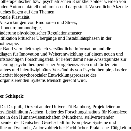
otherapeutischen bzw. psychiatrischen Krankheitsbilder werden von
nden Autoren aktuell und umfassend dargestellt. Wesentliche Akzente
uches liegen auf den Themen
onale Plastizität,
 Auswirkungen von Emotionen und Stress,
ychoneuroimmunologie,
änderung physiologischer Regulationsmuster,
ntifikation kritischer Übergänge und Instabilitätsphasen in der
otherapie.
r Band vermittelt zugleich verständliche Information und die
lagen für Innovation und Weiterentwicklung auf einem neuen und
ftsträchtigen Forschungsfeld. Er liefert damit neue Ansatzpunkte zur
ierung psychotherapeutischer Vorgehensweisen und fördert ein
ratives und interdisziplinäres Verständnis von Psychotherapie, das der
exität biopsychosozialer Entwicklungsprozesse des
torganisierenden Systems Mensch gerecht wird.
er Schiepek:
 Dr. Dr. phil., Dozent an der Universität Bamberg, Projektleiter am
rsitätsklinikum Aachen, Leiter des Forschungsinstituts für Komplexe
me in den Humanwissenschaften (München), stellvertretender
tzender der Deutschen Gesellschaft für Komplexe Systeme und
lineare Dynamik, Autor zahlreicher Fachbücher. Praktische Tätigkeit i