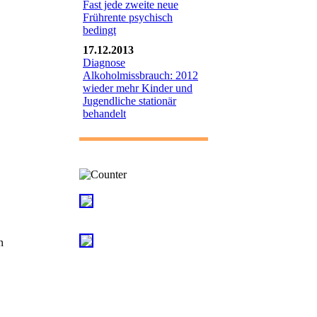
Fast jede zweite neue
Frührente psychisch
bedingt
17.12.2013
Diagnose
Alkoholmissbrauch: 2012
wieder mehr Kinder und
Jugendliche stationär
behandelt
Besuche seit dem 27.1.2005:
n