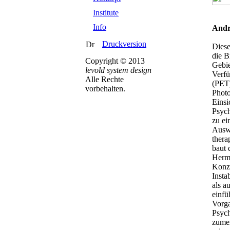
Institute
Info
Andr
Druckversion
Diese
die B
Copyright © 2013
Gebie
levold system design
Verfü
Alle Rechte
(PET)
vorbehalten.
Phot
Einsi
Psych
zu ei
Auswe
thera
baut 
Herma
Konze
Insta
als a
einfü
Vorga
Psych
zumei