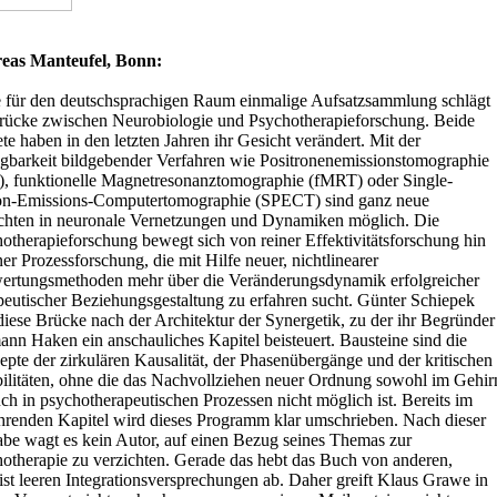
eas Manteufel, Bonn:
 für den deutschsprachigen Raum einmalige Aufsatzsammlung schlägt
rücke zwischen Neurobiologie und Psychotherapieforschung. Beide
te haben in den letzten Jahren ihr Gesicht verändert. Mit der
gbarkeit bildgebender Verfahren wie Positronenemissionstomographie
, funktionelle Magnetresonanztomographie (fMRT) oder Single-
on-Emissions-Computertomographie (SPECT) sind ganz neue
chten in neuronale Vernetzungen und Dynamiken möglich. Die
otherapieforschung bewegt sich von reiner Effektivitätsforschung hin
ner Prozessforschung, die mit Hilfe neuer, nichtlinearer
rtungsmethoden mehr über die Veränderungsdynamik erfolgreicher
peutischer Beziehungsgestaltung zu erfahren sucht. Günter Schiepek
diese Brücke nach der Architektur der Synergetik, zu der ihr Begründer
nn Haken ein anschauliches Kapitel beisteuert. Bausteine sind die
pte der zirkulären Kausalität, der Phasenübergänge und der kritischen
bilitäten, ohne die das Nachvollziehen neuer Ordnung sowohl im Gehir
uch in psychotherapeutischen Prozessen nicht möglich ist. Bereits im
hrenden Kapitel wird dieses Programm klar umschrieben. Nach dieser
be wagt es kein Autor, auf einen Bezug seines Themas zur
otherapie zu verzichten. Gerade das hebt das Buch von anderen,
st leeren Integrationsversprechungen ab. Daher greift Klaus Grawe in