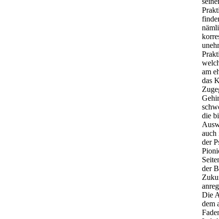
seine
Prakt
finde
nämli
korre
unehr
Prakt
welch
am eh
das K
Zugeg
Gehir
schwe
die b
Auswe
auch 
der P
Pioni
Seite
der B
Zukun
anreg
Die A
dem a
Faden