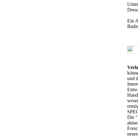
Unter
Dres
Ein A
Badis
Verl
könne
und d
Inter
Entwi
Handl
wesen
ermög
SPECT
Die "
aktue
Forsc
neuro