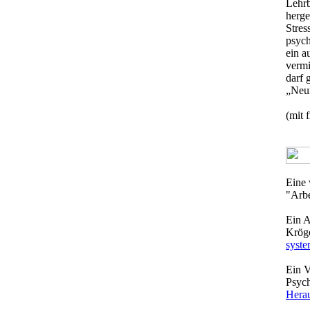
Lehrb
herge
Stres
psych
ein a
vermi
darf 
„Neur
(mit 
Eine 
"Arbe
Ein A
Krög
syste
Ein V
Psyc
Herau