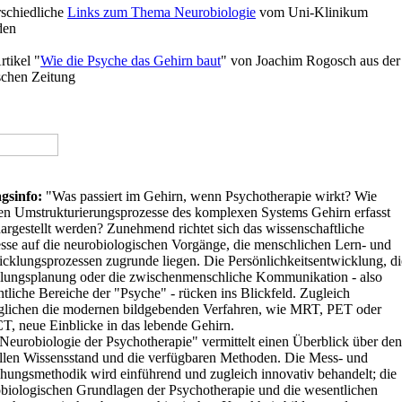
schiedliche
Links zum Thema Neurobiologie
vom Uni-Klinikum
den
rtikel "
Wie die Psyche das Gehirn baut
" von Joachim Rogosch aus der
chen Zeitung
agsinfo:
"Was passiert im Gehirn, wenn Psychotherapie wirkt? Wie
n Umstrukturierungsprozesse des komplexen Systems Gehirn erfasst
argestellt werden? Zunehmend richtet sich das wissenschaftliche
esse auf die neurobiologischen Vorgänge, die menschlichen Lern- und
cklungsprozessen zugrunde liegen. Die Persönlichkeitsentwicklung, di
ungsplanung oder die zwischenmenschliche Kommunikation - also
tliche Bereiche der "Psyche" - rücken ins Blickfeld. Zugleich
lichen die modernen bildgebenden Verfahren, wie MRT, PET oder
, neue Einblicke in das lebende Gehirn.
Neurobiologie der Psychotherapie" vermittelt einen Überblick über den
llen Wissensstand und die verfügbaren Methoden. Die Mess- und
hungsmethodik wird einführend und zugleich innovativ behandelt; die
biologischen Grundlagen der Psychotherapie und die wesentlichen