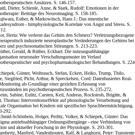
otherapeutischen Ansätzen. S. 146-157.
aitl, Dieter, Schienle, Anne, & Stark, Rudolf: Emotionen in der
otherapie: Beiträge des Neuroimaging. S. 158-185.
ujiwara, Esther, & Markowitsch, Hans J.: Das mnestische
adesyndrom - hirnphysiologische Korrelate von Angst und Stress. S.
212.
lor, Herta: Wie verlernt das Gehirn den Schmerz? Verletzungsbezogene
herapeutisch induzierte neuroplastische Veränderungen des Gehirns bei
rz und psychosomatischen Störungen. S. 213-223.
üther, Gerald, & Rüther, Eckhart: Die nutzungsabhängige
anisation neuronaler Verschaltungsmuster im Verlauf
otherapeutischer und psychopharmakologischer Behandlungen. S. 224
chiepek, Günter, Weihrauch, Stefan, Eckert, Heiko, Trump, Thilo,
e, Siegfried, Picht, Arthur, & Spreckelsen, Cord: Datenbasiertes Real-
Monitoring als Grundlage einer gezielten Erfassung von
nzuständen im psychotherapeutischen Prozess. S. 235-272.
eim, Sabine, Eulitz, Carsten, Keil, Andreas, Rockstroh, Brigitte, &
t, Thomas: Interventionseffekte auf phonologische Verarbeitung und
kale Organisation bei Kindern mit spezifischer Sprachbeeinträchtigung.
3-292.
chmid-Schönbein, Holger, Perlitz, Volker, & Schiepek, Günter: Das
igma antriebsabhängiger Ordnungsübergänge - eine Verbindung von
tion und aktueller Forschung in der Physiologie. S. 293-301.
ambertz, Manfred, Vandenhouten, Ralf, & Langhorst, Peter: Transiente