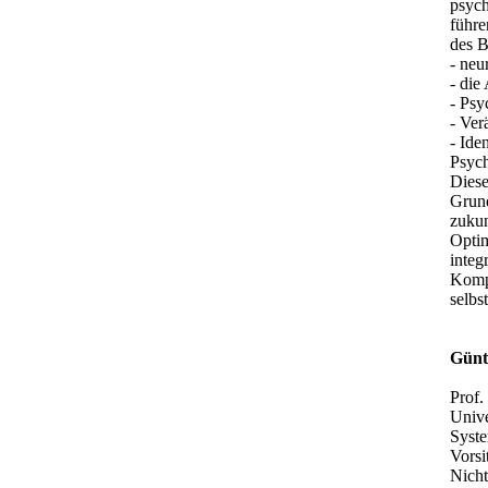
psych
führe
des B
- neur
- die
- Ps
- Ver
- Ide
Psych
Diese
Grund
zukun
Optim
integ
Kompl
selbs
Günt
Prof.
Unive
Syste
Vorsi
Nicht