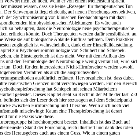
m Vorwort nicht zu hoch, wenn er von einem Meilenstein spricht.
iker müssen wissen, dass sie keine „Rezepte“ für therapeutisches Tun
n. Der Schwerpunkt liegt eindeutig auf neuen Forschungsperspektiven,
ch der Synchronisierung von klinischen Beobachtungen mit dazu
spondierenden hirnphysiologischen Ableitungen. Es wäre auch
lich zu behaupten, dass die Neurobiologie neue psychotherapeutische
iken erfinden könnte. Doch Therapeuten werden dafür sensibilisiert, au
e Weise sie auf biologische Abläufe Einfluss nehmen. Dem Praktiker
esten zugänglich ist wahrscheinlich, dank einer Einzelfalldarstellung,
apitel zur Psychoneuroimmunologie von Schubert und Schiepek.
eben, ein Einsteigerbuch ist dies nicht. Wer mit dem Aufbau des
ns und der Terminologie der Neurobiologie wenig vertraut ist, wird sic
r tun. Doch für den interessierten Nicht-Hirnforscher werden sowohl
ildgebenden Verfahren als auch die anspruchsvollen
rtungsmethoden ausführlich erläutert. Hervorzuheben ist, dass dabei
ihre realistischen Grenzen nicht verschwiegen werden. Für den Bereic
sychotherapieforschung hat Schiepek mit seinen Mitarbeitern
erarbeit geleistet. Dieses Kapitel steht zu Recht in der Mitte der fast 550
n, befindet sich der Leser doch hier sozusagen auf dem Scheitelpunkt
rücke zwischen Hirnforschung und Therapie. Wenn auch noch viel
ftsmusik mitschwingt: Kaum eine Therapieforschung ist derart
end für die Praxis wie diese.
utorengruppe ist hochkompetent besetzt. Inhaltlich ist das Buch auf
llerneuesten Stand der Forschung, reich illustriert und dank des roten
s des Herausgebers auch aus einem Guss. Wie in einem guten