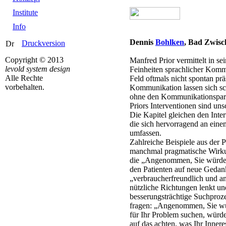
Institute
Info
Dennis
Bohlken
, Bad Zwis
Druckversion
Copyright © 2013
Manfred Prior vermittelt in s
levold system design
Feinheiten sprachlicher Kommu
Alle Rechte
Feld oftmals nicht spontan präs
vorbehalten.
Kommunikation lassen sich sc
ohne den Kommunikationspartn
Priors Interventionen sind un
Die Kapitel gleichen den Inter
die sich hervorragend an eine
umfassen.
Zahlreiche Beispiele aus der P
manchmal pragmatische Wirkun
die „Angenommen, Sie würden..
den Patienten auf neue Gedan
„verbraucherfreundlich und a
nützliche Richtungen lenkt un
besserungsträchtige Suchprozes
fragen: „Angenommen, Sie wü
für Ihr Problem suchen, würd
auf das achten, was Ihr Inner