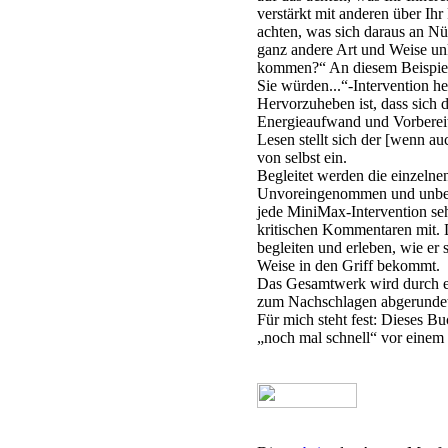
verstärkt mit anderen über Ih
achten, was sich daraus an Nü
ganz andere Art und Weise un
kommen?“ An diesem Beispiel
Sie würden...“-Intervention h
Hervorzuheben ist, dass sich
Energieaufwand und Vorberei
Lesen stellt sich der [wenn au
von selbst ein.
Begleitet werden die einzelne
Unvoreingenommen und unbelas
jede MiniMax-Intervention seh
kritischen Kommentaren mit. 
begleiten und erleben, wie er 
Weise in den Griff bekommt.
Das Gesamtwerk wird durch e
zum Nachschlagen abgerundet
Für mich steht fest: Dieses Bu
„noch mal schnell“ vor einem