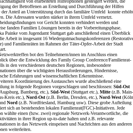
achhaltigkeit von erarbeiteten Hilfeoptionen gesteigert werden, die
ligung der Betroffenen
an Erstellung und Durchführung der Hilfen
e
der Anteil an Unterstützung durch das familiäre Umfeld konnte erhöh
n. Die Adressaten wurden stärker in ihrem Umfeld vernetzt.
heidungsfindungen vor Gericht konnten verhindert werden und
eise fanden Familien Lösungen bereits in der Vorbereitungsphase.
a Painke vom Jugendamt Stuttgart gab anschließend einen Überblick
die Arbeit in insgesamt 16 Wiedergutmachungskonferenzen (Restorativ
ce) und Familienräten im Rahmen der Täter-Opfer-Arbeit der Stadt
art.
etzwerktreffen bot den Teilnehmern/innen im Anschluss einen
lick über die Entwicklung des Family Group Conference/Familienrat-
ls in den verschiedenen deutschen Regionen, insbesondere
mationen über die wichtigsten Herausforderungen, Hindernisse,
ische Erfahrungen und wissenschaftlichen Erkenntnisse.
eiteren Koordinierung des Austausches wurde abschließend eine
ilung in folgende Regionen vorgeschlagen und beschlossen:
Süd-Ost
 Augsburg, Bamberg, etc.),
Süd-West
(Stuttgart etc.),
Mitte
(z.B. Main
s-Kreis etc.),
Nord-Ost
(z.B. Berlin, Dresden, etc.),
Nord-West
(Köl
 und
Nord
(z.B. Nordfriesland, Hamburg usw). Diese grobe Aufteilung
tiert sich an bestehenden lokalen Familienrat(FGC)-Initiativen. Jede
n wählte einen (bzw. zwei) regionale Netzwerk-Verantwortliche, die
ktivitäten in ihrer Region up-to-date halten und z.B. relevante
mationen in das Netzwerk einspeisen und Nachrichten aus den anderen
nen weiterleiten.