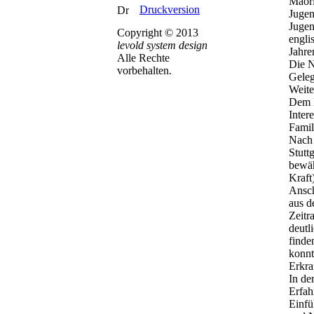
Maori
Druckversion
Jugen
Jugen
Copyright © 2013
engli
levold system design
Jahre
Alle Rechte
Die N
vorbehalten.
Geleg
Weite
Dem N
Inter
Famil
Nach 
Stutt
bewäh
Kraft)
Ansch
aus d
Zeitr
deutl
finde
konnt
Erkra
In de
Erfah
Einfü