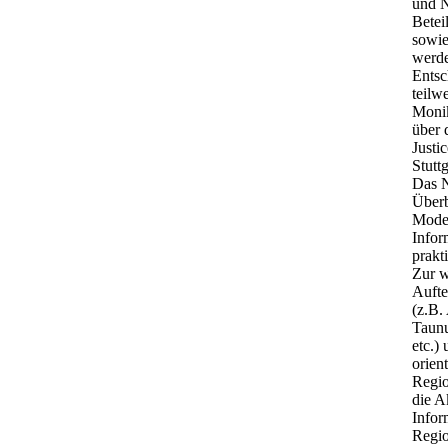
und N
Betei
sowi
werde
Entsc
teilw
Monik
über 
Justi
Stuttg
Das N
Überb
Model
Infor
prakt
Zur w
Aufte
(z.B.
Taunu
etc.)
orien
Regio
die A
Infor
Regio