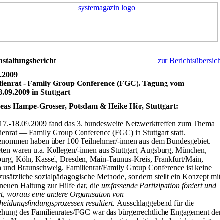
staltungsbericht
zur Berichtsübersich
.2009
lienrat - Family Group Conference (FGC). Tagung vom
8.09.2009 in Stuttgart
eas Hampe-Grosser, Potsdam & Heike Hör, Stuttgart:
7.-18.09.2009 fand das 3. bundesweite Netzwerktreffen zum Thema
ienrat — Family Group Conference (FGC) in Stuttgart statt.
enommen haben über 100 Teilnehmer/-innen aus dem Bundesgebiet.
eten waren u.a. Kollegen/-innen aus Stuttgart, Augsburg, München,
rg, Köln, Kassel, Dresden, Main-Taunus-Kreis, Frankfurt/Main,
n und Braunschweig.
Familienrat/Family Group Conference ist keine
zusätzliche sozialpädagogische Methode, sondern stellt ein Konzept mi
 neuen Haltung zur Hilfe dar, die
umfassende Partizipation fördert und
rt, woraus eine andere Organisation von
heidungsfindungsprozessen resultiert.
Ausschlaggebend für die
ehung des Familienrates/FGC war das bürgerrechtliche Engagement de