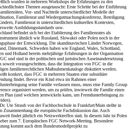
eßlich wurden in mehreren Workshops die Erfahrungen zu den
schiedlichsten Themen ausgetauscht: Erste Schritte bei der Einführung
amilienräten, Vor- und Nachteile unterschiedlicher Modelle der
ination, Familienrat und Wiedergutmachungskonferenz, Beteiligung
indern, Familienrat in unterschiedlichen kulturellen Kontexten,
sweite Ausbildungsstandards usw.
chland befindet sich bei der Etablierung des Familienrates als
instrument ähnlich wie Russland, Slowakei oder Polen noch in der
gsphase der Entwicklung. Die skandinavischen Länder Norwegen,
and, Dänemark, Schweden haben wie England, Wales, Schottland,
en und Holland bereits mehrjährige Erfahrungen in der Organisation
GC und sind in der politischen und juristischen Auseinandersetzung
ts soweit vorangeschritten, dass die Integration von FGC in die
ligen familienrechtlichen Maßnahmenkataloge diskutiert werden.
eißt konkret, dass FGC in mehreren Staaten eine subsidiäre
dung findet. Bevor ein Kind etwa im Rahmen einer
unterbringung seine Familie verlassen muss, muss eine Family Group
rence organisiert werden, um zu prüfen, inwieweit die Familie einen
en Plan (und welchen )entwickeln kann, um Fremdunterbringung zu
iden).
 Dr. Ute Straub von der Fachhochschule in Frankfurt/Main stellte in
m Zusammenhang die europäische Fachdiskussion dar. Auch
aweit findet jährlich ein Netzwerktreffen statt. In diesem Jahr ist Polen
eber zum 7. Europäischen FGC Network-Meeting. Besondere
utung kommt auch dem Bundesmodellprojekt zu